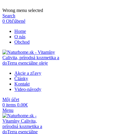
ADD ANYTHING HERE OR JUST REMOVE IT…
Wrong menu selected
Search
0
Obľúbené
Home
O nás
Obchod
Akcie a zľavy
Články
Kontakt
Video-návody
Môj účet
0
items
0.00
€
Menu