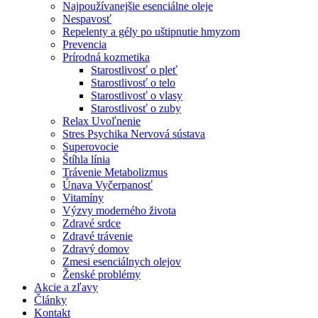
Najpoužívanejšie esenciálne oleje
Nespavosť
Repelenty a gély po uštipnutie hmyzom
Prevencia
Prírodná kozmetika
Starostlivosť o pleť
Starostlivosť o telo
Starostlivosť o vlasy
Starostlivosť o zuby
Relax Uvoľnenie
Stres Psychika Nervová sústava
Superovocie
Štíhla línia
Trávenie Metabolizmus
Únava Vyčerpanosť
Vitamíny
Výzvy moderného života
Zdravé srdce
Zdravé trávenie
Zdravý domov
Zmesi esenciálnych olejov
Ženské problémy
Akcie a zľavy
Články
Kontakt