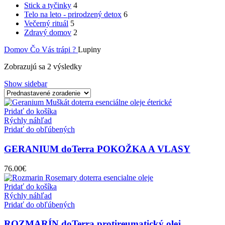
Stick a tyčinky
4
Telo na leto - prirodzený detox
6
Večerný rituál
5
Zdravý domov
2
Domov
Čo Vás trápi ?
Lupiny
Zobrazujú sa 2 výsledky
Show sidebar
Pridať do košíka
Rýchly náhľad
Pridať do obľúbených
GERANIUM doTerra POKOŽKA A VLASY
76.00
€
Pridať do košíka
Rýchly náhľad
Pridať do obľúbených
ROZMARÍN doTerra protireumatický olej