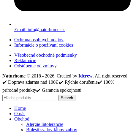
Email: info@naturhome.sk
Ochrana osobných údajov
Informácie o používaní cookies
Všeobecné obchodné podmienky
Reklamácie
Odstúpenie od zmluvy
Naturhome
© 2018 - 2026. Created by
Idcrew
. All right reserved.
✔️ Doprava zdarma nad 100€ ✔️ Rýchle doručenie✔️ 100%
prírodné produkty✔️ Garancia spokojnosti
Search
Home
O nás
Obchod
Alergie Intolerancie
Bolesti svalov kĺbov zubov