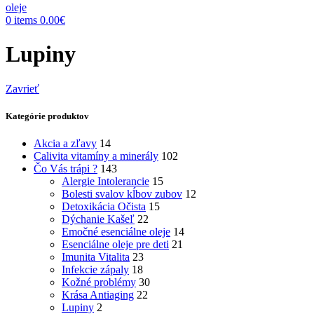
0
items
0.00
€
Lupiny
Zavrieť
Kategórie produktov
Akcia a zľavy
14
Calivita vitamíny a minerály
102
Čo Vás trápi ?
143
Alergie Intolerancie
15
Bolesti svalov kĺbov zubov
12
Detoxikácia Očista
15
Dýchanie Kašeľ
22
Emočné esenciálne oleje
14
Esenciálne oleje pre deti
21
Imunita Vitalita
23
Infekcie zápaly
18
Kožné problémy
30
Krása Antiaging
22
Lupiny
2