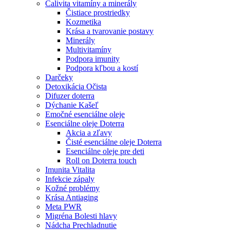
Calivita vitamíny a minerály
Čistiace prostriedky
Kozmetika
Krása a tvarovanie postavy
Minerály
Multivitamíny
Podpora imunity
Podpora kľbou a kostí
Darčeky
Detoxikácia Očista
Difuzer doterra
Dýchanie Kašeľ
Emočné esenciálne oleje
Esenciálne oleje Doterra
Akcia a zľavy
Čisté esenciálne oleje Doterra
Esenciálne oleje pre deti
Roll on Doterra touch
Imunita Vitalita
Infekcie zápaly
Kožné problémy
Krása Antiaging
Meta PWR
Migréna Bolesti hlavy
Nádcha Prechladnutie