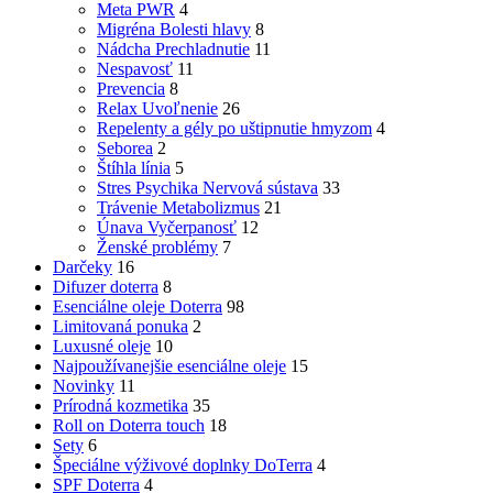
Meta PWR
4
Migréna Bolesti hlavy
8
Nádcha Prechladnutie
11
Nespavosť
11
Prevencia
8
Relax Uvoľnenie
26
Repelenty a gély po uštipnutie hmyzom
4
Seborea
2
Štíhla línia
5
Stres Psychika Nervová sústava
33
Trávenie Metabolizmus
21
Únava Vyčerpanosť
12
Ženské problémy
7
Darčeky
16
Difuzer doterra
8
Esenciálne oleje Doterra
98
Limitovaná ponuka
2
Luxusné oleje
10
Najpoužívanejšie esenciálne oleje
15
Novinky
11
Prírodná kozmetika
35
Roll on Doterra touch
18
Sety
6
Špeciálne výživové doplnky DoTerra
4
SPF Doterra
4