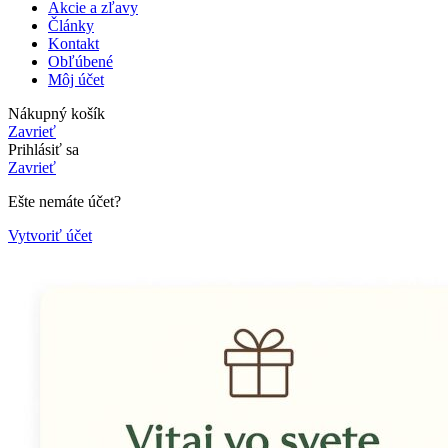
Akcie a zľavy
Články
Kontakt
Obľúbené
Môj účet
Nákupný košík
Zavrieť
Prihlásiť sa
Zavrieť
Ešte nemáte účet?
Vytvoriť účet