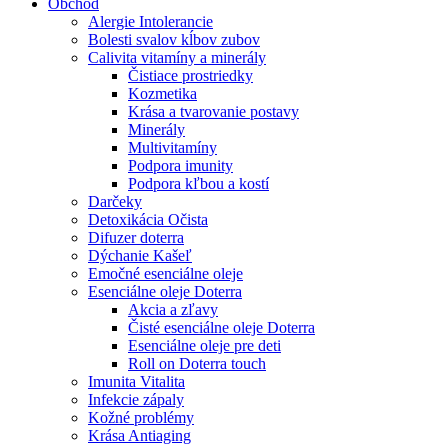
Obchod
Alergie Intolerancie
Bolesti svalov kĺbov zubov
Calivita vitamíny a minerály
Čistiace prostriedky
Kozmetika
Krása a tvarovanie postavy
Minerály
Multivitamíny
Podpora imunity
Podpora kľbou a kostí
Darčeky
Detoxikácia Očista
Difuzer doterra
Dýchanie Kašeľ
Emočné esenciálne oleje
Esenciálne oleje Doterra
Akcia a zľavy
Čisté esenciálne oleje Doterra
Esenciálne oleje pre deti
Roll on Doterra touch
Imunita Vitalita
Infekcie zápaly
Kožné problémy
Krása Antiaging