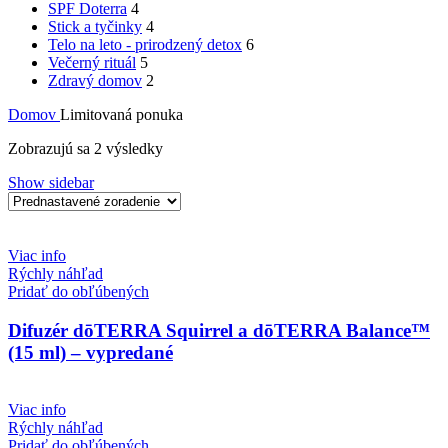
SPF Doterra
4
Stick a tyčinky
4
Telo na leto - prirodzený detox
6
Večerný rituál
5
Zdravý domov
2
Domov
Limitovaná ponuka
Zobrazujú sa 2 výsledky
Show sidebar
Viac info
Rýchly náhľad
Pridať do obľúbených
Difuzér dōTERRA Squirrel a dōTERRA Balance™
(15 ml) – vypredané
Viac info
Rýchly náhľad
Pridať do obľúbených