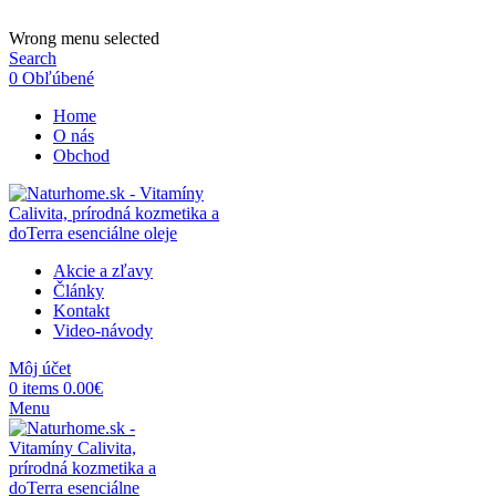
ADD ANYTHING HERE OR JUST REMOVE IT…
Wrong menu selected
Search
0
Obľúbené
Home
O nás
Obchod
Akcie a zľavy
Články
Kontakt
Video-návody
Môj účet
0
items
0.00
€
Menu