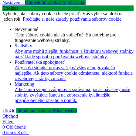
Nastavenia
Odmietnuť všetko
Prijať všetko
Cookies
Vyberte, aké súbory cookie chcete prijať. Váš výber sa uloží na
jeden rok.
Prečítajte si naše zásady používania súborov cookie
Nevyhnutné
Tieto súbory cookie nie sú voliteľné. Sú potrebné pre
fungovanie webovej stránky.
Štatistiky
Aby sme mohli zlepšiť funkčnosť a štruktúru webovej stránky
na základe spôsobu používania webovej stránky.
Používateľská spokojnosť
Aby naša stránka počas vašej návštevy fungovala čo
najlepšie. Ak tieto súbory cookie odmietnete, niektoré funkcie
z webovej stránky zmiznú.
Marketing
Zdieľaním svojich záujmov a správania počas návštevy našej
stránky zvyšujete šancu na zobrazenie kvalitnejšie
prispôsobeného obsahu a ponúk.
Uložiť
Odmietnuť všetko
Prijať všetko
Obchod
Filters
0
Obľúbené
0
items
Košík