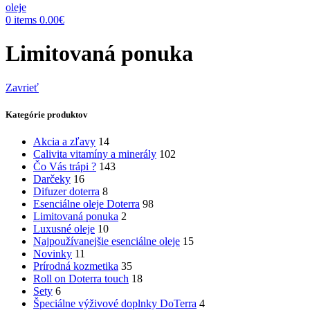
0
items
0.00
€
Limitovaná ponuka
Zavrieť
Kategórie produktov
Akcia a zľavy
14
Calivita vitamíny a minerály
102
Čo Vás trápi ?
143
Darčeky
16
Difuzer doterra
8
Esenciálne oleje Doterra
98
Limitovaná ponuka
2
Luxusné oleje
10
Najpoužívanejšie esenciálne oleje
15
Novinky
11
Prírodná kozmetika
35
Roll on Doterra touch
18
Sety
6
Špeciálne výživové doplnky DoTerra
4