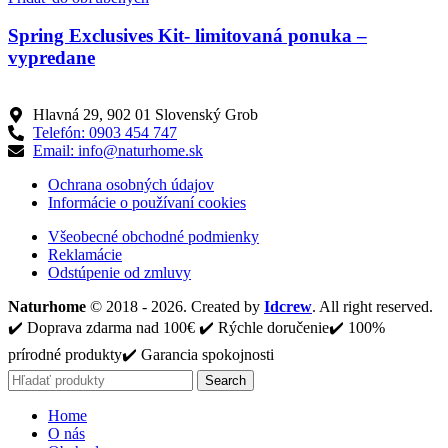
Spring Exclusives Kit- limitovaná ponuka –
vypredane
Hlavná 29, 902 01 Slovenský Grob
Telefón: 0903 454 747
Email: info@naturhome.sk
Ochrana osobných údajov
Informácie o používaní cookies
Všeobecné obchodné podmienky
Reklamácie
Odstúpenie od zmluvy
Naturhome
© 2018 - 2026. Created by
Idcrew
. All right reserved.
✔️ Doprava zdarma nad 100€ ✔️ Rýchle doručenie✔️ 100%
prírodné produkty✔️ Garancia spokojnosti
Search
Home
O nás