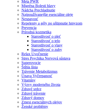
Meta PWR
Migréna Bolesti hlavy
Nádcha Prechladnutie
Najpoužívanejšie esenciálne oleje
Nespavosť
Repelenty a gély po uštipnutie hmyzom
Prevencia
Prírodná kozmetika
Starostlivosť o pleť
Starostlivosť o telo
Starostlivosť o vlasy
Starostlivosť o zuby
Relax Uvoľnenie
Stres Psychika Nervová sústava
Superovocie
Štíhla línia
Trávenie Metabolizmus
Únava Vyčerpanosť
Vitamíny
Výzvy moderného života
Zdravé srdce
Zdravé trávenie
Zdravý domov
Zmesi esenciálnych olejov
Ženské problémy