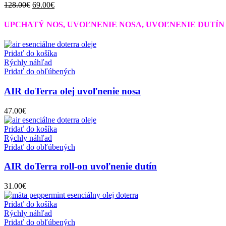
Pôvodná
Aktuálna
128.00
€
69.00
€
cena
cena
bola:
je:
UPCHATÝ NOS, UVOĽNENIE NOSA, UVOĽNENIE DUTÍN
128.00€.
69.00€.
Pridať do košíka
Rýchly náhľad
Pridať do obľúbených
AIR doTerra olej uvoľnenie nosa
47.00
€
Pridať do košíka
Rýchly náhľad
Pridať do obľúbených
AIR doTerra roll-on uvoľnenie dutín
31.00
€
Pridať do košíka
Rýchly náhľad
Pridať do obľúbených