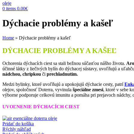
0
items
0.00
€
Dýchacie problémy a kašeľ
Home
»
Dýchacie problémy a kašeľ
DÝCHACIE PROBLÉMY A KAŠEĽ
Ochorenia dýchacích ciest sa stali bežnou súčasťou nášho života.
Aro
účinné látky z liečivých bylín do dýchacej sústavy, uvoľňujú a uľahč
nádchou, chrípkou
či
prechladnutím.
Medzi bylinky, ktoré uvoľňujú a upokojujú dýchacie cesty, patrí
Euka
olejov, spoločnosť Doterra, vyvinula
špeciálne zmesi
, ktoré v sebe 
výborne podporuje celkovú imunitu a pomáha pri prejavoch nádchy, ch
UVOĽNENIE DÝCHACÍCH CIEST
Pridať do košíka
Rýchly náhľad