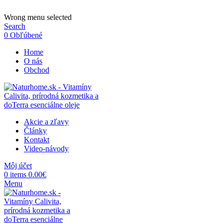
ADD ANYTHING HERE OR JUST REMOVE IT…
Wrong menu selected
Search
0
Obľúbené
Home
O nás
Obchod
Akcie a zľavy
Články
Kontakt
Video-návody
Môj účet
0
items
0.00
€
Menu