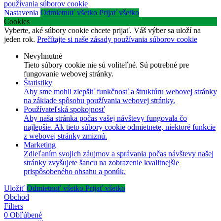
používania súborov cookie
Nastavenia
Odmietnuť všetko
Prijať všetko
Cookies
Vyberte, aké súbory cookie chcete prijať. Váš výber sa uloží na
jeden rok.
Prečítajte si naše zásady používania súborov cookie
Nevyhnutné
Tieto súbory cookie nie sú voliteľné. Sú potrebné pre
fungovanie webovej stránky.
Štatistiky
Aby sme mohli zlepšiť funkčnosť a štruktúru webovej stránky
na základe spôsobu používania webovej stránky.
Používateľská spokojnosť
Aby naša stránka počas vašej návštevy fungovala čo
najlepšie. Ak tieto súbory cookie odmietnete, niektoré funkcie
z webovej stránky zmiznú.
Marketing
Zdieľaním svojich záujmov a správania počas návštevy našej
stránky zvyšujete šancu na zobrazenie kvalitnejšie
prispôsobeného obsahu a ponúk.
Uložiť
Odmietnuť všetko
Prijať všetko
Obchod
Filters
0
Obľúbené