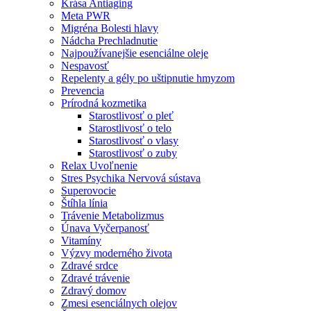
Krása Antiaging
Meta PWR
Migréna Bolesti hlavy
Nádcha Prechladnutie
Najpoužívanejšie esenciálne oleje
Nespavosť
Repelenty a gély po uštipnutie hmyzom
Prevencia
Prírodná kozmetika
Starostlivosť o pleť
Starostlivosť o telo
Starostlivosť o vlasy
Starostlivosť o zuby
Relax Uvoľnenie
Stres Psychika Nervová sústava
Superovocie
Štíhla línia
Trávenie Metabolizmus
Únava Vyčerpanosť
Vitamíny
Výzvy moderného života
Zdravé srdce
Zdravé trávenie
Zdravý domov
Zmesi esenciálnych olejov