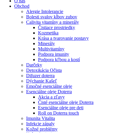
O nás
Obchod
Alergie Intolerancie
Bolesti svalov kĺbov zubov
Calivita vitamíny a minerály
Čistiace prostriedky
Kozmetika
Krása a tvarovanie postavy
Minerály
Multivitamíny
Podpora imunity
Podpora kľbou a kostí
Darčeky
Detoxikácia Očista
Difuzer doterra
Dýchanie Kašeľ
Emočné esenciálne oleje
Esenciálne oleje Doterra
Akcia a zľavy
Čisté esenciálne oleje Doterra
Esenciálne oleje pre deti
Roll on Doterra touch
Imunita Vitalita
Infekcie zápaly
Kožné problémy