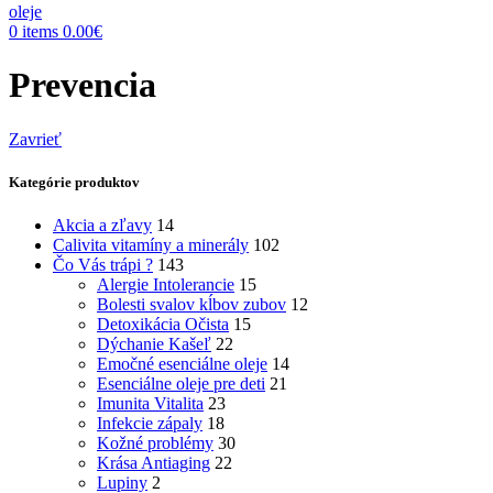
0
items
0.00
€
Prevencia
Zavrieť
Kategórie produktov
Akcia a zľavy
14
Calivita vitamíny a minerály
102
Čo Vás trápi ?
143
Alergie Intolerancie
15
Bolesti svalov kĺbov zubov
12
Detoxikácia Očista
15
Dýchanie Kašeľ
22
Emočné esenciálne oleje
14
Esenciálne oleje pre deti
21
Imunita Vitalita
23
Infekcie zápaly
18
Kožné problémy
30
Krása Antiaging
22
Lupiny
2