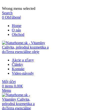
ADD ANYTHING HERE OR JUST REMOVE IT…
Wrong menu selected
Search
0
Obľúbené
Home
O nás
Obchod
Akcie a zľavy
Články
Kontakt
Video-návody
Môj účet
0
items
0.00
€
Menu