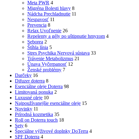
Meta PWR
4
Migréna Bolesti hlavy
8
Nádcha Prechladnutie
11
Nespavosť
11
Prevencia
8
Relax Uvoľnenie
26
Repelenty a gély po uštipnutie hmyzom
4
Seborea
2
Štíhla línia
5
Stres Psychika Nervová sústava
33
Trávenie Metabolizmus
21
Únava Vyčerpanosť
12
Ženské problémy
7
Darčeky
16
Difuzer doterra
8
Esenciálne oleje Doterra
98
Limitovaná ponuka
2
Luxusné oleje
10
Najpoužívanejšie esenciálne oleje
15
Novinky
11
Prírodná kozmetika
35
Roll on Doterra touch
18
Sety
6
Špeciálne výživové doplnky DoTerra
4
SPF Doterra
4