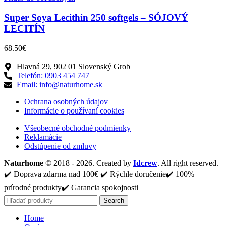
Super Soya Lecithin 250 softgels – SÓJOVÝ
LECITÍN
68.50
€
Hlavná 29, 902 01 Slovenský Grob
Telefón: 0903 454 747
Email: info@naturhome.sk
Ochrana osobných údajov
Informácie o používaní cookies
Všeobecné obchodné podmienky
Reklamácie
Odstúpenie od zmluvy
Naturhome
© 2018 - 2026. Created by
Idcrew
. All right reserved.
✔️ Doprava zdarma nad 100€ ✔️ Rýchle doručenie✔️ 100%
prírodné produkty✔️ Garancia spokojnosti
Search
Home