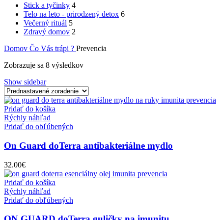
Stick a tyčinky
4
Telo na leto - prirodzený detox
6
Večerný rituál
5
Zdravý domov
2
Domov
Čo Vás trápi ?
Prevencia
Zobrazuje sa 8 výsledkov
Show sidebar
Pridať do košíka
Rýchly náhľad
Pridať do obľúbených
On Guard doTerra antibakteriálne mydlo
32.00
€
Pridať do košíka
Rýchly náhľad
Pridať do obľúbených
ON GUARD doTerra guličky na imunitu