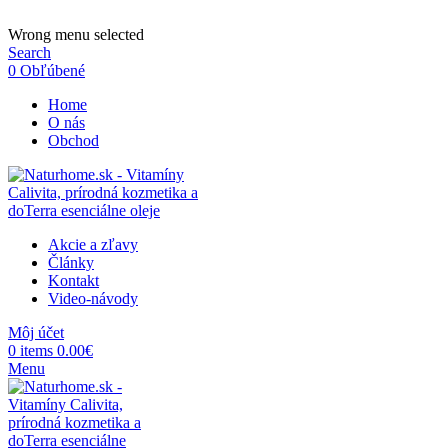
ADD ANYTHING HERE OR JUST REMOVE IT…
Wrong menu selected
Search
0
Obľúbené
Home
O nás
Obchod
Akcie a zľavy
Články
Kontakt
Video-návody
Môj účet
0
items
0.00
€
Menu