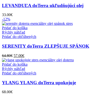
LEVANDUĽA doTerra ukľudňujúci olej
33.00
€
-12%
Pridať do košíka
Rýchly náhľad
Pridať do obľúbených
SERENITY doTerra ZLEPŠUJE SPÁNOK
Pôvodná
Aktuálna
64.80
€
57.00
€
cena
cena
bola:
je:
Pridať do košíka
64.80€.
57.00€.
Rýchly náhľad
Pridať do obľúbených
YLANG YLANG doTerra upokojuje
68.00
€