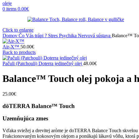
0
items
0.00
€
Click to enlarge
Domov
Čo Vás trápi ?
Stres Psychika Nervová sústava
Balance™ Tou
Air-X™
50.00
€
Back to products
Pačuli (Patchouli) Doterra jedinečný olej
48.00
€
Balance™ Touch olej pokoja a 
25.00
€
dōTERRA Balance™ Touch
Uzemňujúca zmes
Vďaka sviežej a drevitej aróme je doTERRA Balance Touch skvelou p
Frakcionovaným kokosovým olejom a ponúkajú lákavú vôňu, ktorá pr