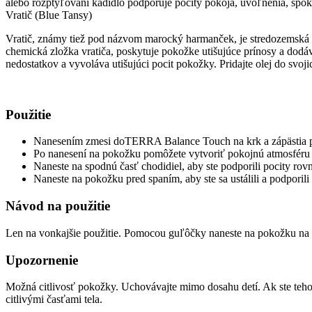
alebo rozptyľovaní kadidlo podporuje pocity pokoja, uvoľnenia, spok
Vratič (Blue Tansy)
Vratič, známy tiež pod názvom marocký harmanček, je stredozemská ž
chemická zložka vratiča, poskytuje pokožke utišujúce prínosy a dodáv
nedostatkov a vyvoláva utišujúci pocit pokožky. Pridajte olej do svoj
Použitie
Nanesením zmesi doTERRA Balance Touch na krk a zápästia p
Po nanesení na pokožku pomôžete vytvoriť pokojnú atmosféru p
Naneste na spodnú časť chodidiel, aby ste podporili pocity ro
Naneste na pokožku pred spaním, aby ste sa ustálili a podporil
Návod na použitie
Len na vonkajšie použitie. Pomocou guľôčky naneste na pokožku na p
Upozornenie
Možná citlivosť pokožky. Uchovávajte mimo dosahu detí. Ak ste teho
citlivými časťami tela.