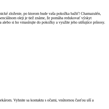
emické zloženie, po ktorom bude vaša pokožka bažiť! Chamazulén,
esenciálnom oleji je tiež známe, že pomáha redukovať výskyt
a alebo si ho vmasírujte do pokožky a využite jeho utišujúce prínosy.
ekárom. Vyhnite sa kontaktu s očami, vnútornou časťou uší a