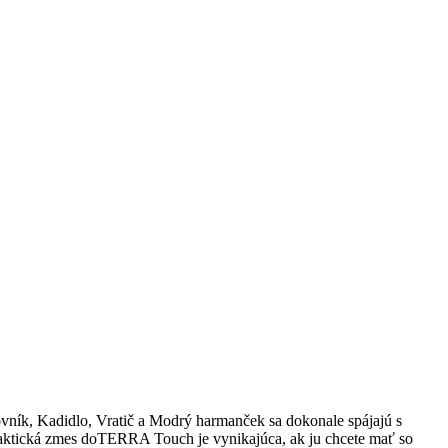
vník, Kadidlo, Vratič a Modrý harmanček sa dokonale spájajú s
aktická zmes doTERRA Touch je vynikajúca, ak ju chcete mať so