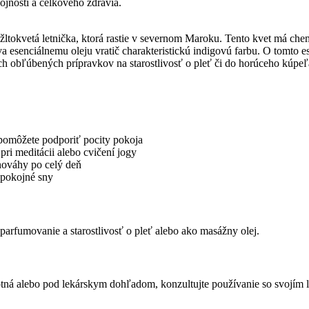
ojnosti a celkového zdravia.
ltokvetá letnička, ktorá rastie v severnom Maroku. Tento kvet má ch
a esenciálnemu oleju vratič charakteristickú indigovú farbu. O tomto 
ich obľúbených prípravkov na starostlivosť o pleť či do horúceho kúpeľ
omôžete podporiť pocity pokoja
ri meditácii alebo cvičení jogy
vnováhy po celý deň
i pokojné sny
arfumovanie a starostlivosť o pleť alebo ako masážny olej.
tná alebo pod lekárskym dohľadom, konzultujte používanie so svojím l