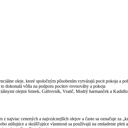
iálne oleje, ktoré spoločným pôsobením vytvárajú pocit pokoja a p
 to dokonalá vôňa na podporu pocitov rovnováhy a pokoja
ciálnymi olejmi Smrek, Gáfrovník, Vratič, Modrý harmanček a Kadidlo
m z najviac cenených a najvzácnejších olejov a často sa označuje za „kr
o utišujúce a skrášľujúce vlastnosti sa používajú na omladenie pleti a