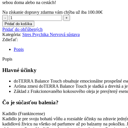
sebou doma alebo na cestách!
Na získanie dopravy zdarma vám chýba už iba
100.00
€
množstvo
Balance™
Pridať do košíka
Touch
Pridať do obľúbených
olej
Kategória:
Stres Psychika Nervová sústava
pokoja
Zdieľať:
a
harmónie
Popis
Popis
Hlavné účinky
doTERRA Balance Touch obsahuje emocionálne prospešné esenc
Aróma zmesi doTERRA Balance Touch je sladká a drevitá a je
Základ z Frakcionovaného kokosového oleja je presýtený esen
Čo je súčasťou balenia?
Kadidlo (Frankincense)
Kadidlo je pre svoju bohatú vôňu a rozsiahle účinky na zdravie jedný
kadidlovú živicu na všetko od parfumov až po balzamy na pokožku. Jeh