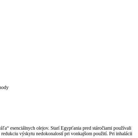
ohody
áľa“ esenciálnych olejov. Starí Egypťania pred stáročiami používali
 redukciu výskytu nedokonalostí pri vonkajšom použití. Pri inhalácii