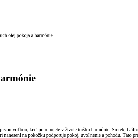
ch olej pokoja a harmónie
harmónie
rvou voľbou, keď potrebujete v živote trošku harmónie. Smrek, Gáfro
i nanesení na pokožku podporuje pokoj, uvoľnenie a pohodu. Táto pr