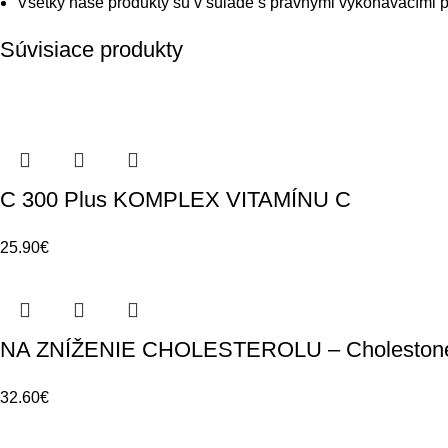
Všetky naše produkty sú v súlade s právnymi vykonávacími pr
Súvisiace produkty
C 300 Plus KOMPLEX VITAMÍNU C
25.90
€
NA ZNÍŽENIE CHOLESTEROLU – Choleston
32.60
€