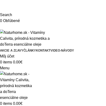
ADD ANYTHING HERE OR JUST REMOVE IT…
Search
0
Obľúbené
AKCIE A ZĽAVY
ČLÁNKY
KONTAKT
VIDEO-NÁVODY
Môj účet
0
items
0.00
€
Menu
0
items
0.00
€