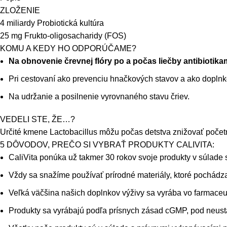
ZLOŽENIE
4 miliardy Probiotická kultúra
25 mg Frukto-oligosacharidy (FOS)
KOMU A KEDY HO ODPORÚČAME?
Na obnovenie črevnej flóry po a počas liečby antibiotikam
Pri cestovaní ako prevenciu hnačkových stavov a ako doplnk
Na udržanie a posilnenie vyrovnaného stavu čriev.
VEDELI STE, ŽE…?
Určité kmene Lactobacillus môžu počas detstva znižovať počet
5 DÔVODOV, PREČO SI VYBRAŤ PRODUKTY CALIVITA:
CaliVita ponúka už takmer 30 rokov svoje produkty v súlade s
Vždy sa snažíme používať prírodné materiály, ktoré pochádzaj
Veľká väčšina našich doplnkov výživy sa vyrába vo farmace
Produkty sa vyrábajú podľa prísnych zásad cGMP, pod neus