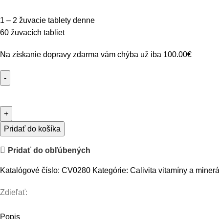
1 – 2 žuvacie tablety denne
60 žuvacích tabliet
Na získanie dopravy zdarma vám chýba už iba
100.00
€
množstvo
Probiotika
Probio
Balance
Pridať do košíka
Pridať do obľúbených
Katalógové číslo:
CV0280
Kategórie:
Calivita vitamíny a minerá
Zdieľať:
Popis