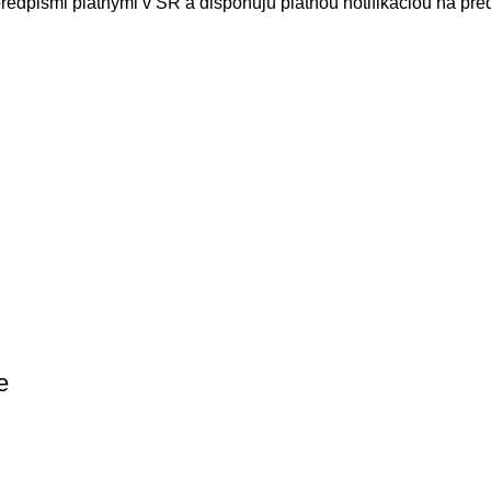
edpismi platnými v SR a disponujú platnou notifikáciou na pred
e