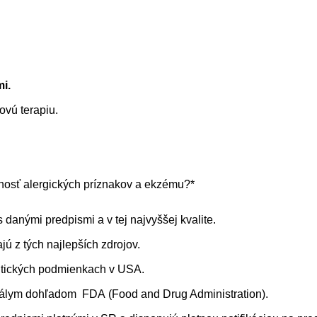
i.
ovú terapiu.
nosť alergických príznakov a ekzému?*
 danými predpismi a v tej najvyššej kvalite.
ú z tých najlepších zdrojov.
utických podmienkach v USA.
tálym dohľadom FDA (Food and Drug Administration).