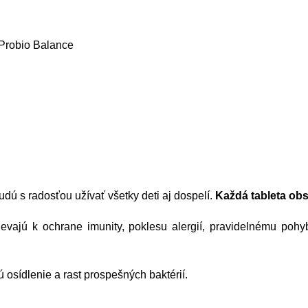
 Probio Balance
dú s radosťou užívať všetky deti aj dospelí.
Každá tableta obs
spievajú k ochrane imunity, poklesu alergií, pravidelnému po
ú osídlenie a rast prospešných baktérií.