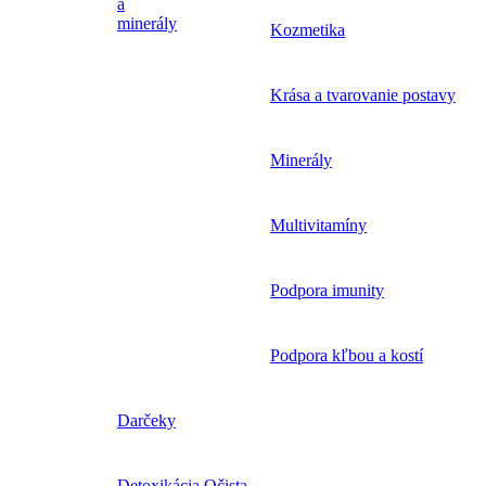
a
minerály
Kozmetika
Krása a tvarovanie postavy
Minerály
Multivitamíny
Podpora imunity
Podpora kľbou a kostí
Darčeky
Detoxikácia Očista