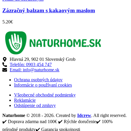
Zázračný balzam s kakaovým maslom
5.20
€
Hlavná 29, 902 01 Slovenský Grob
Telefón: 0903 454 747
Email: info@naturhome.sk
Ochrana osobných údajov
Informácie o používaní cookies
Všeobecné obchodné podmienky
Reklamácie
Odstúpenie od zmluvy
Naturhome
© 2018 - 2026. Created by
Idcrew
. All right reserved.
✔️ Doprava zdarma nad 100€ ✔️ Rýchle doručenie✔️ 100%
prírodné produkty✔️ Garancia spokojnosti