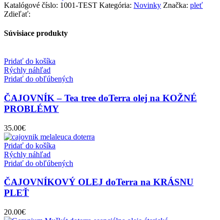
Katalógové číslo:
1001-TEST
Kategória:
Novinky
Značka:
pleť
Zdieľať:
Súvisiace produkty
Pridať do košíka
Rýchly náhľad
Pridať do obľúbených
ČAJOVNÍK – Tea tree doTerra olej na KOŽNÉ
PROBLÉMY
35.00
€
Pridať do košíka
Rýchly náhľad
Pridať do obľúbených
ČAJOVNÍKOVÝ OLEJ doTerra na KRÁSNU
PLEŤ
20.00
€