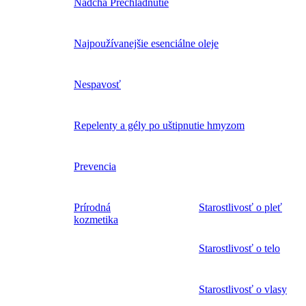
Nádcha Prechladnutie
Najpoužívanejšie esenciálne oleje
Nespavosť
Repelenty a gély po uštipnutie hmyzom
Prevencia
Prírodná
Starostlivosť o pleť
kozmetika
Starostlivosť o telo
Starostlivosť o vlasy