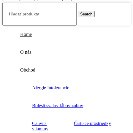
Search
Home
O nás
Obchod
Alergie Intolerancie
Bolesti svalov kĺbov zubov
Calivita
Čistiace prostriedky
vitamíny