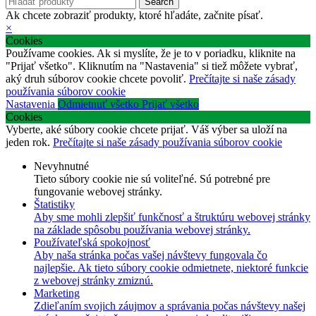
Search
Ak chcete zobraziť produkty, ktoré hľadáte, začnite písať.
×
Cookies
Používame cookies. Ak si myslíte, že je to v poriadku, kliknite na
"Prijať všetko". Kliknutím na "Nastavenia" si tiež môžete vybrať,
aký druh súborov cookie chcete povoliť.
Prečítajte si naše zásady
používania súborov cookie
Nastavenia
Odmietnuť všetko
Prijať všetko
Cookies
Vyberte, aké súbory cookie chcete prijať. Váš výber sa uloží na
jeden rok.
Prečítajte si naše zásady používania súborov cookie
Nevyhnutné
Tieto súbory cookie nie sú voliteľné. Sú potrebné pre
fungovanie webovej stránky.
Štatistiky
Aby sme mohli zlepšiť funkčnosť a štruktúru webovej stránky
na základe spôsobu používania webovej stránky.
Používateľská spokojnosť
Aby naša stránka počas vašej návštevy fungovala čo
najlepšie. Ak tieto súbory cookie odmietnete, niektoré funkcie
z webovej stránky zmiznú.
Marketing
Zdieľaním svojich záujmov a správania počas návštevy našej