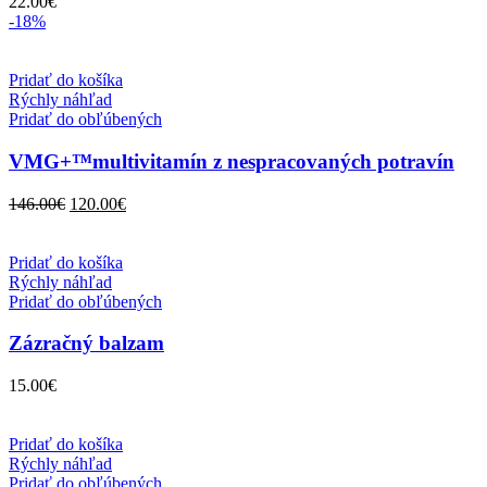
22.00
€
-18%
Pridať do košíka
Rýchly náhľad
Pridať do obľúbených
VMG+™multivitamín z nespracovaných potravín
Pôvodná
Aktuálna
146.00
€
120.00
€
cena
cena
bola:
je:
146.00€.
120.00€.
Pridať do košíka
Rýchly náhľad
Pridať do obľúbených
Zázračný balzam
15.00
€
Pridať do košíka
Rýchly náhľad
Pridať do obľúbených