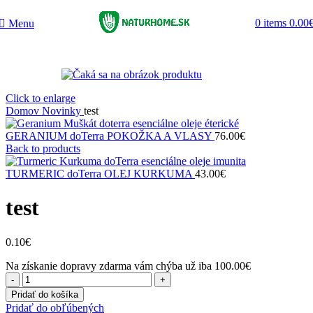
0
items
0.00
Menu
Click to enlarge
Domov
Novinky
test
GERANIUM doTerra POKOŽKA A VLASY
76.00
€
Back to products
TURMERIC doTerra OLEJ KURKUMA
43.00
€
test
0.10
€
Na získanie dopravy zdarma vám chýba už iba
100.00
€
množstvo
test
Pridať do košíka
Pridať do obľúbených