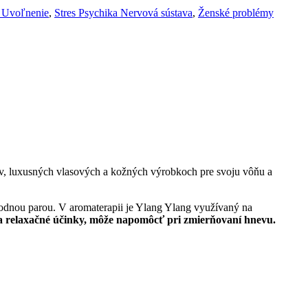
 Uvoľnenie
,
Stres Psychika Nervová sústava
,
Ženské problémy
v, luxusných vlasových a kožných výrobkoch pre svoju vôňu a
vodnou parou. V aromaterapii je Ylang Ylang využívaný na
 a relaxačné účinky, môže napomôcť pri zmierňovaní hnevu.