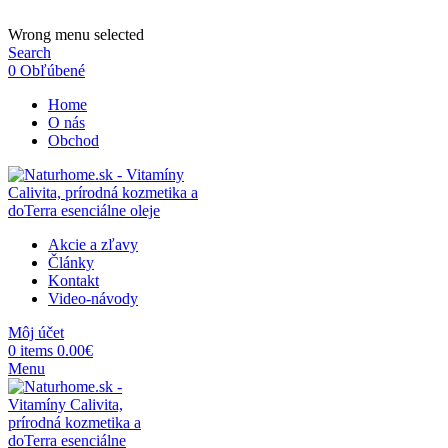
ADD ANYTHING HERE OR JUST REMOVE IT…
Wrong menu selected
Search
0
Obľúbené
Home
O nás
Obchod
Akcie a zľavy
Články
Kontakt
Video-návody
Môj účet
0
items
0.00
€
Menu