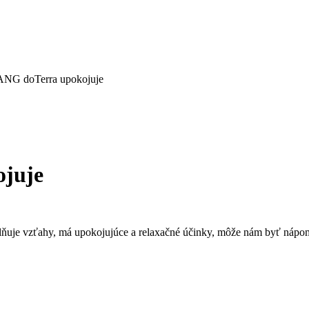
G doTerra upokojuje
juje
je vzťahy, má upokojujúce a relaxačné účinky, môže nám byť nápomo