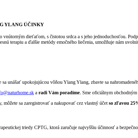
ANG YLANG
ÚČINKY
ho vnútorným dieťaťom, s čistotou srdca a s jeho jednoduchosťou. Podp
gresnú terapiu a ďalšie metódy emočného liečenia, umožňuje nám uvoln
e sa unášať upokojujúcou vôňou Ylang Ylang, zbavte sa nahromadenéh
fo@naturhome.sk
a
radi Vám poradíme
. Sme oficiálnym obchodným p
 môžete sa zaregistrovať a nakupovať cez vlastný účet
so zľavou 25
apeutickej triedy CPTG, ktorá zaručuje najvyššiu účinnosť a bezpečnos