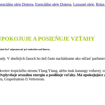
senciálne oleje Doterra
,
Esenciálne oleje Doterra
,
Luxusné oleje
,
Relax
ra UPOKOJUJE A POSIĽŇUJE VZŤAHY
e nám byť nápomocný pri zmierňovaní hnevu.
rady. V dnešných časoch ho tiež často nachádzame ako súčasť parfumo
ch kvetov tropického stromu Ylang Ylang, alebo inak kanangy voňavej, 
 Ovplyvňuje sexuálnu energiu a posilňuje vzťahy. Má upokojujúce
, Grapefruitom či Vetiverom.