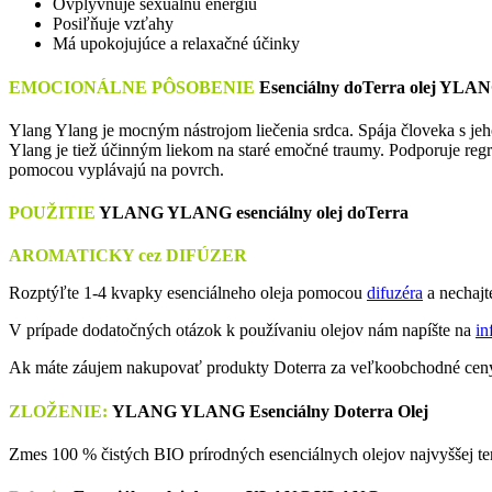
Ovplyvňuje sexuálnu energiu
Posiľňuje vzťahy
Má upokojujúce a relaxačné účinky
EMOCIONÁLNE P
ÔSOBENIE
Esenciálny doTerra
olej YL
Ylang Ylang je mocným nástrojom liečenia srdca. Spája človeka s je
Ylang je tiež účinným liekom na staré emočné traumy. Podporuje re
pomocou vyplávajú na povrch.
POUŽITIE
YLANG YLANG
esenciálny olej doTerra
AROMATICKY cez DIFÚZER
Rozptýľte 1-4 kvapky esenciálneho oleja pomocou
difuzéra
a nechajt
V prípade dodatočných otázok k používaniu olejov nám napíšte na
in
Ak máte záujem nakupovať produkty Doterra za veľkoobchodné ceny,
ZLOŽENIE:
YLANG YLANG
Esenciálny Doterra Olej
Zmes 100 % čistých BIO prírodných esenciálnych olejov najvyššej ter