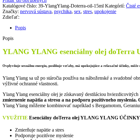
Pridať do obľúbených
doTerra
Katalógové číslo:
39-YlangYlang-Doterra-oil-15ml
Kategórií:
Čisté e
upokojuje
Značky:
nervová sústava
,
psychika
,
sex
,
stres
,
upokojenie
Zdieľať:
Popis
Popis
YLANG YLANG esenciálny olej doTer
Ovplyvňuje sexuálnu energiu, posilňuje vzťahy, má upokojujúce a relaxačné účinky, môž
Ylang Ylang sa už po stáročia používa na náboženské a svadobné ob
výživné ochranné vlastnosti.
Ylang Ylang esenciálny olej je získavaný destiláciou hviezdicovitý
zmiernenie napätia a stresu a na podporu pozitívneho myslenia.
Ylang Ylang môžeme kombinovať napríklad s Bergamotom, Geranium
VYUŽITIE
Esenciálny doTerra
olej YLANG YLANG
ÚČINKY
Zmierňuje napätie a stres
Podporuje pozitívne myslenie