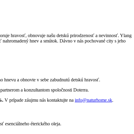
oruje hravosť, obnovuje našu detskú prirodzenosť a nevinnosť. Ylang
iť nahromadený hnev a smútok. Dávno v nás pochované city s jeho
o hnevu a obnovte v sebe zabudnutú detskú hravosť.
artnerom a konzultantom spoločnosti Doterra.
%.
V prípade záujmu nás kontaktujte na
info@naturhome.sk
.
ť esenciálneho éterického oleja.