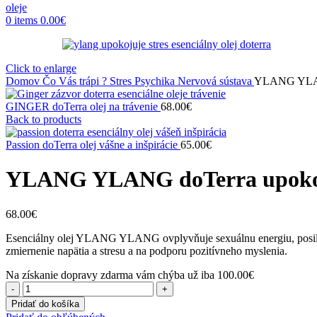
0
items
0.00
€
Click to enlarge
Domov
Čo Vás trápi ?
Stres Psychika Nervová sústava
YLANG YLAN
GINGER doTerra olej na trávenie
68.00
€
Back to products
Passion doTerra olej vášne a inšpirácie
65.00
€
YLANG YLANG doTerra upoko
68.00
€
Esenciálny olej YLANG YLANG ovplyvňuje sexuálnu energiu, posilňu
zmiernenie napätia a stresu a na podporu pozitívneho myslenia.
Na získanie dopravy zdarma vám chýba už iba
100.00
€
množstvo
YLANG
Pridať do košíka
YLANG