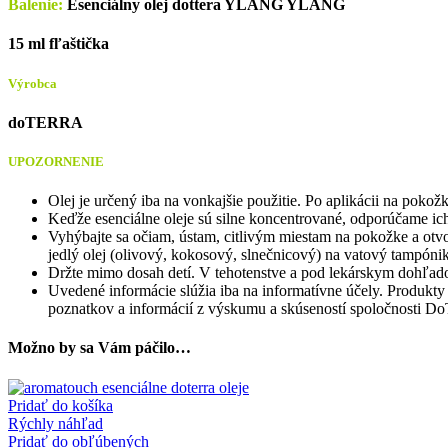
Balenie:
Esenciálny olej dottera YLANG YLANG
15 ml fľaštička
Výrobca
doTERRA
UPOZORNENIE
Olej je určený iba na vonkajšie použitie. Po aplikácii na poko
Keďže esenciálne oleje sú silne koncentrované, odporúčame ic
Vyhýbajte sa očiam, ústam, citlivým miestam na pokožke a ot
jedlý olej (olivový, kokosový, slnečnicový) na vatový tampónik
Držte mimo dosah detí. V tehotenstve a pod lekárskym dohľado
Uvedené informácie slúžia iba na informatívne účely. Produkty 
poznatkov a informácií z výskumu a skúseností spoločnosti Do
Možno by sa Vám páčilo…
Pridať do košíka
Rýchly náhľad
Pridať do obľúbených