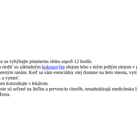
žku sa vyhýbajte priamemu slnku aspoň 12 hodín.
h riediť so základným
kokosovým
olejom lebo s iným jedlým olejom v p
voreným ranám. Keď sa vám esenciálny olej dostane na tieto miesta, 
 a vytrieť.
m konzultujte s lekárom.
nie sú určené na liečbu a prevenciu chorôb, nenahrádzajú medicínsku li
Terra.