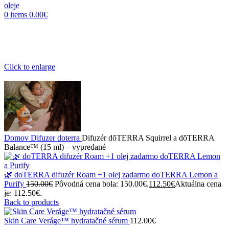
0
items
0.00
€
Click to enlarge
Domov
Difuzer doterra
Difuzér dōTERRA Squirrel a dōTERRA
Balance™ (15 ml) – vypredané
🌿 doTERRA difuzér Roam +1 olej zadarmo doTERRA Lemon a
Purify
150.00
€
Pôvodná cena bola: 150.00€.
112.50
€
Aktuálna cena
je: 112.50€.
Back to products
Skin Care Veráge™ hydratačné sérum
112.00
€