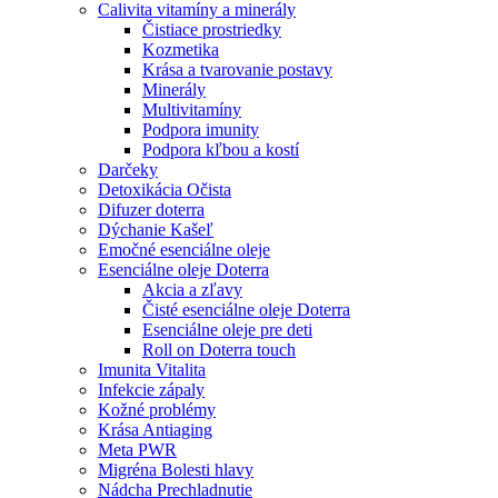
Calivita vitamíny a minerály
Čistiace prostriedky
Kozmetika
Krása a tvarovanie postavy
Minerály
Multivitamíny
Podpora imunity
Podpora kľbou a kostí
Darčeky
Detoxikácia Očista
Difuzer doterra
Dýchanie Kašeľ
Emočné esenciálne oleje
Esenciálne oleje Doterra
Akcia a zľavy
Čisté esenciálne oleje Doterra
Esenciálne oleje pre deti
Roll on Doterra touch
Imunita Vitalita
Infekcie zápaly
Kožné problémy
Krása Antiaging
Meta PWR
Migréna Bolesti hlavy
Nádcha Prechladnutie