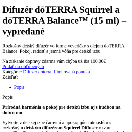
Difuzér dōTERRA Squirrel a
dōTERRA Balance™ (15 ml) –
vypredané
Rozkošný detský difuzér vo forme veveričky s olejom doTERRA
Balance. Pokoj, radosť a jemná vôňa pre detskú izbu
Na získanie dopravy zdarma vám chýba už iba
100.00
€
Pridať do obľúbených
Kategórie:
Difuzer doterra
,
Limitovaná ponuka
Zdieľať:
Popis
Popis
Prírodná harmónia a pokoj pre detskú izbu aj s hudbou na
dobrú noc
Vytvorte v detskej izbe čarovnú a upokojujúcu atmosféru s
rozkošným
detským difuzérom Squirrel Diffuser
v tvare