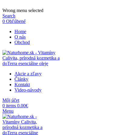
ADD ANYTHING HERE OR JUST REMOVE IT…
Wrong menu selected
Search
0
Obľúbené
Home
O nás
Obchod
Akcie a zľavy
Články
Kontakt
Video-návody
Môj účet
0
items
0.00
€
Menu