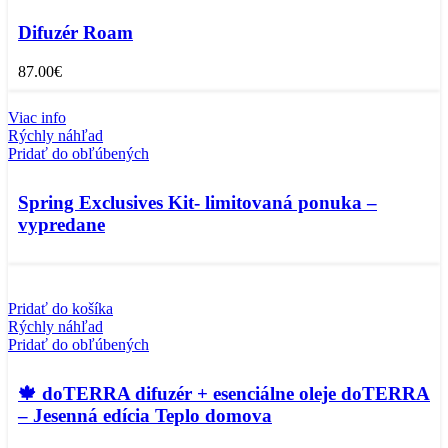
Difuzér Roam
87.00
€
Viac info
Rýchly náhľad
Pridať do obľúbených
Spring Exclusives Kit- limitovaná ponuka –
vypredane
Pridať do košíka
Rýchly náhľad
Pridať do obľúbených
🍁 doTERRA difuzér + esenciálne oleje doTERRA
– Jesenná edícia Teplo domova