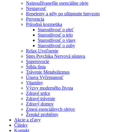
Najpoužívanejšie esenciálne oleje
Nespavosť
Repelenty a gély po uštipnutie hmyzom
Prevencia
Prírodná kozmetika
Starostlivosť o pleť
Starostlivosť o telo
Starostlivosť o vlasy
Starostlivosť o zuby
Relax Uvoľnenie
Stres Psychika Nervová sústava
Superovocie
Štíhla línia
Trávenie Metabolizmus
Únava Vyčerpanosť
Vitamíny
Výzvy moderného života
Zdravé srdce
Zdravé trávenie
Zdravý domov
Zmesi esenciálnych olejov
Ženské problémy
Akcie a zľavy
Články
Kontakt