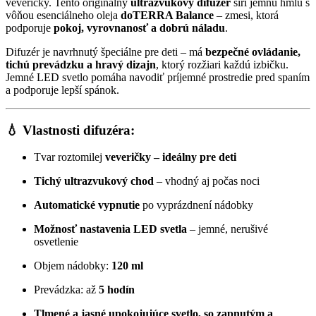
veveričky. Tento originálny
ultrazvukový difuzér
šíri jemnú hmlu s
vôňou esenciálneho oleja
doTERRA Balance
– zmesi, ktorá
podporuje
pokoj, vyrovnanosť a dobrú náladu
.
Difuzér je navrhnutý špeciálne pre deti – má
bezpečné ovládanie,
tichú prevádzku a hravý dizajn
, ktorý rozžiari každú izbičku.
Jemné LED svetlo pomáha navodiť príjemné prostredie pred spaním
a podporuje lepší spánok.
💧 Vlastnosti difuzéra:
Tvar roztomilej
veveričky – ideálny pre deti
Tichý ultrazvukový chod
– vhodný aj počas noci
Automatické vypnutie
po vyprázdnení nádobky
Možnosť nastavenia LED svetla
– jemné, nerušivé
osvetlenie
Objem nádobky:
120 ml
Prevádzka: až
5 hodín
Tlmené a jasné upokojujúce svetlo, so zapnutým a