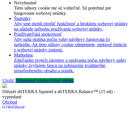
Nevyhnutné
Tieto súbory cookie nie sú voliteľné. Sú potrebné pre
fungovanie webovej stránky.
Štatistiky
Aby sme mohli zlepšiť funkčnosť a štruktúru webovej stránky
na základe spôsobu používania webovej stránky.
Používateľská spokojnosť
Aby naša stránka počas vašej návštevy fungovala čo
najlepšie. Ak tieto súbory cookie odmietnete, niektoré funkcie
z webovej stránky zmiznú.
Marketing
Zdieľaním svojich záujmov a správania počas návštevy našej
stránky zvyšujete šancu na zobrazenie kvalitnejšie
prispôsobeného obsahu a ponúk.
Uložiť
Odmietnuť všetko
Prijať všetko
Difuzér dōTERRA Squirrel a dōTERRA Balance™ (15 ml) -
vypredané
Obchod
0
Obľúbené
0
items
Košík
Môj účet