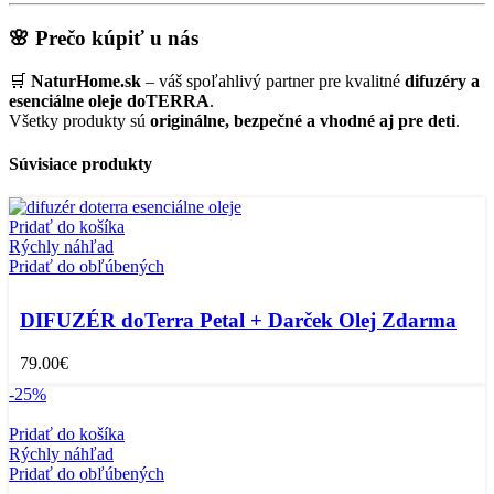
🌸 Prečo kúpiť u nás
🛒
NaturHome.sk
– váš spoľahlivý partner pre kvalitné
difuzéry a
esenciálne oleje doTERRA
.
Všetky produkty sú
originálne, bezpečné a vhodné aj pre deti
.
Súvisiace produkty
Pridať do košíka
Rýchly náhľad
Pridať do obľúbených
DIFUZÉR doTerra Petal + Darček Olej Zdarma
79.00
€
-25%
Pridať do košíka
Rýchly náhľad
Pridať do obľúbených