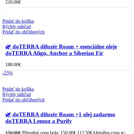
210.00
€
Pridať do košíka
Rýchly náhľad
Pridať do obľúbených
🌿 doTERRA difuzér Roam + esenciálne oleje
doTERRA Align, Anchor a Siberian Fir
188.00
€
-25%
Pridať do košíka
Rýchly náhľad
Pridať do obľúbených
🌿 doTERRA difuzér Roam +1 olej zadarmo
doTERRA Lemon a Purify
150.00
€
Pôvodná cena bola: 150.00€.
112.50
€
Aktuálna cena je: