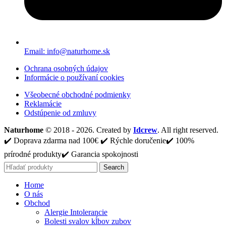
Email: info@naturhome.sk
Ochrana osobných údajov
Informácie o používaní cookies
Všeobecné obchodné podmienky
Reklamácie
Odstúpenie od zmluvy
Naturhome
© 2018 - 2026. Created by
Idcrew
. All right reserved.
✔️ Doprava zdarma nad 100€ ✔️ Rýchle doručenie✔️ 100%
prírodné produkty✔️ Garancia spokojnosti
Search
Home
O nás
Obchod
Alergie Intolerancie
Bolesti svalov kĺbov zubov