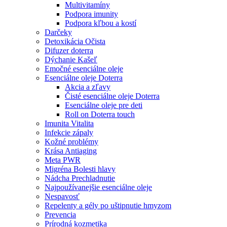
Multivitamíny
Podpora imunity
Podpora kľbou a kostí
Darčeky
Detoxikácia Očista
Difuzer doterra
Dýchanie Kašeľ
Emočné esenciálne oleje
Esenciálne oleje Doterra
Akcia a zľavy
Čisté esenciálne oleje Doterra
Esenciálne oleje pre deti
Roll on Doterra touch
Imunita Vitalita
Infekcie zápaly
Kožné problémy
Krása Antiaging
Meta PWR
Migréna Bolesti hlavy
Nádcha Prechladnutie
Najpoužívanejšie esenciálne oleje
Nespavosť
Repelenty a gély po uštipnutie hmyzom
Prevencia
Prírodná kozmetika