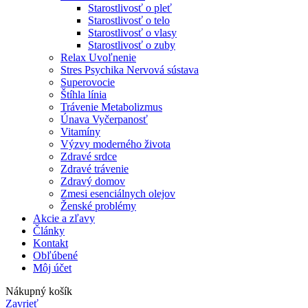
Starostlivosť o pleť
Starostlivosť o telo
Starostlivosť o vlasy
Starostlivosť o zuby
Relax Uvoľnenie
Stres Psychika Nervová sústava
Superovocie
Štíhla línia
Trávenie Metabolizmus
Únava Vyčerpanosť
Vitamíny
Výzvy moderného života
Zdravé srdce
Zdravé trávenie
Zdravý domov
Zmesi esenciálnych olejov
Ženské problémy
Akcie a zľavy
Články
Kontakt
Obľúbené
Môj účet
Nákupný košík
Zavrieť