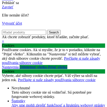
Prihlásiť sa
Zavrieť
Ešte nemáte účet?
Vytvoriť účet
Search
Ak chcete zobraziť produkty, ktoré hľadáte, začnite písať.
×
Cookies
Používame cookies. Ak si myslíte, že je to v poriadku, kliknite na
"Prijať všetko". Kliknutím na "Nastavenia" si tiež môžete vybrať,
aký druh súborov cookie chcete povoliť.
Prečítajte si naše zásady
používania súborov cookie
Nastavenia
Odmietnuť všetko
Prijať všetko
Cookies
Vyberte, aké súbory cookie chcete prijať. Váš výber sa uloží na
jeden rok.
Prečítajte si naše zásady používania súborov cookie
Nevyhnutné
Tieto súbory cookie nie sú voliteľné. Sú potrebné pre
fungovanie webovej stránky.
Štatistiky
Aby sme mohli zlepšiť funkčnosť a štruktúru webovej stránky