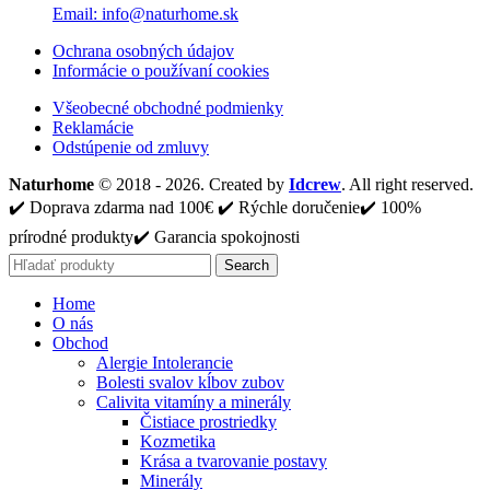
Email: info@naturhome.sk
Ochrana osobných údajov
Informácie o používaní cookies
Všeobecné obchodné podmienky
Reklamácie
Odstúpenie od zmluvy
Naturhome
© 2018 - 2026. Created by
Idcrew
. All right reserved.
✔️ Doprava zdarma nad 100€ ✔️ Rýchle doručenie✔️ 100%
prírodné produkty✔️ Garancia spokojnosti
Search
Home
O nás
Obchod
Alergie Intolerancie
Bolesti svalov kĺbov zubov
Calivita vitamíny a minerály
Čistiace prostriedky
Kozmetika
Krása a tvarovanie postavy
Minerály