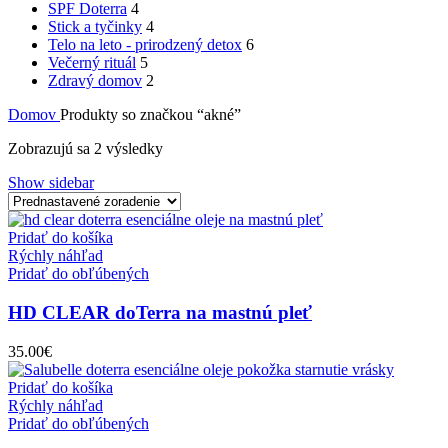
SPF Doterra
4
Stick a tyčinky
4
Telo na leto - prirodzený detox
6
Večerný rituál
5
Zdravý domov
2
Domov
Produkty so značkou “akné”
Zobrazujú sa 2 výsledky
Show sidebar
Pridať do košíka
Rýchly náhľad
Pridať do obľúbených
HD CLEAR doTerra na mastnú pleť
35.00
€
Pridať do košíka
Rýchly náhľad
Pridať do obľúbených