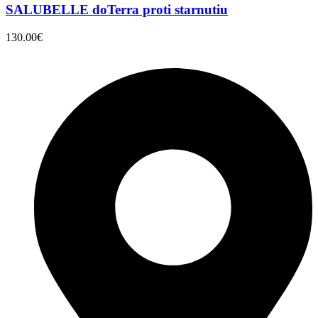
SALUBELLE doTerra proti starnutiu
130.00
€