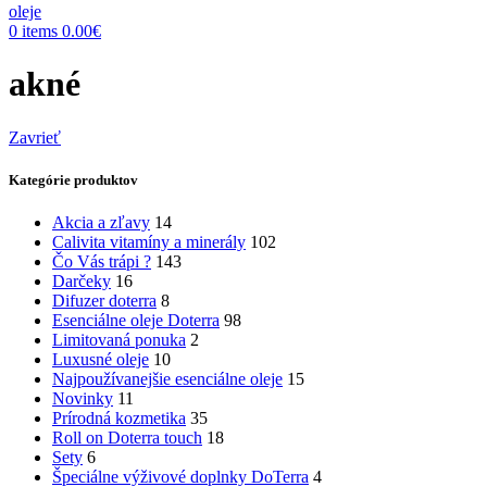
0
items
0.00
€
akné
Zavrieť
Kategórie produktov
Akcia a zľavy
14
Calivita vitamíny a minerály
102
Čo Vás trápi ?
143
Darčeky
16
Difuzer doterra
8
Esenciálne oleje Doterra
98
Limitovaná ponuka
2
Luxusné oleje
10
Najpoužívanejšie esenciálne oleje
15
Novinky
11
Prírodná kozmetika
35
Roll on Doterra touch
18
Sety
6
Špeciálne výživové doplnky DoTerra
4