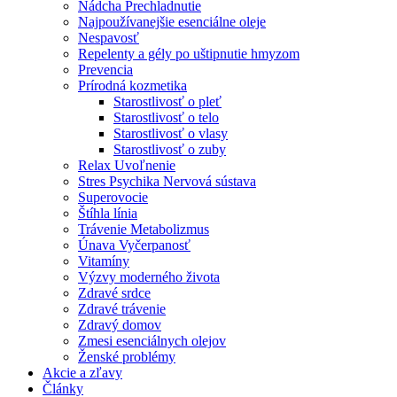
Nádcha Prechladnutie
Najpoužívanejšie esenciálne oleje
Nespavosť
Repelenty a gély po uštipnutie hmyzom
Prevencia
Prírodná kozmetika
Starostlivosť o pleť
Starostlivosť o telo
Starostlivosť o vlasy
Starostlivosť o zuby
Relax Uvoľnenie
Stres Psychika Nervová sústava
Superovocie
Štíhla línia
Trávenie Metabolizmus
Únava Vyčerpanosť
Vitamíny
Výzvy moderného života
Zdravé srdce
Zdravé trávenie
Zdravý domov
Zmesi esenciálnych olejov
Ženské problémy
Akcie a zľavy
Články