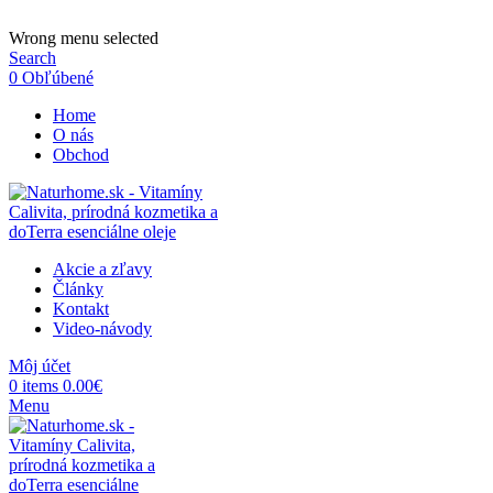
ADD ANYTHING HERE OR JUST REMOVE IT…
Wrong menu selected
Search
0
Obľúbené
Home
O nás
Obchod
Akcie a zľavy
Články
Kontakt
Video-návody
Môj účet
0
items
0.00
€
Menu