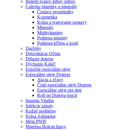
Bolesti svalov kĺbov zubov
Calivita vitamíny a minerály
Čistiace prostriedky
Kozmetika
Krása a tvarovanie postavy
Minerály
Multivitamíny
Podpora imunity
Podpora kľbou a kostí
Darčeky
Detoxikácia Očista
Difuzer doterra
Dýchanie Kašeľ
Emočné esenciálne oleje
Esenciálne oleje Doterra
Akcia a zľavy
Čisté esenciálne oleje Doterra
Esenciálne oleje pre deti
Roll on Doterra touch
Imunita Vitalita
Infekcie zápaly
Kožné problémy
Krása Antiaging
Meta PWR
Migréna Bolesti hlavy