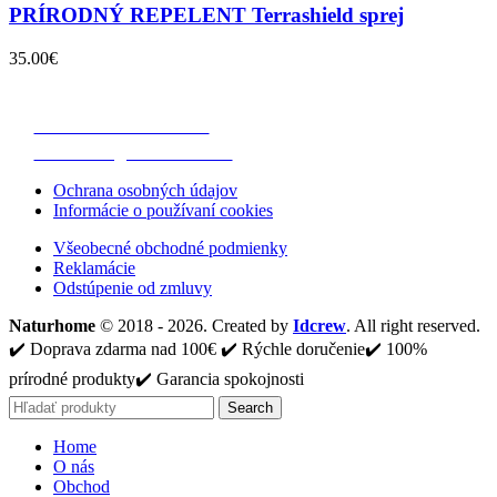
PRÍRODNÝ REPELENT Terrashield sprej
35.00
€
Hlavná 29, 902 01 Slovenský Grob
Telefón: 0903 454 747
Email: info@naturhome.sk
Ochrana osobných údajov
Informácie o používaní cookies
Všeobecné obchodné podmienky
Reklamácie
Odstúpenie od zmluvy
Naturhome
© 2018 - 2026. Created by
Idcrew
. All right reserved.
✔️ Doprava zdarma nad 100€ ✔️ Rýchle doručenie✔️ 100%
prírodné produkty✔️ Garancia spokojnosti
Search
Home
O nás
Obchod