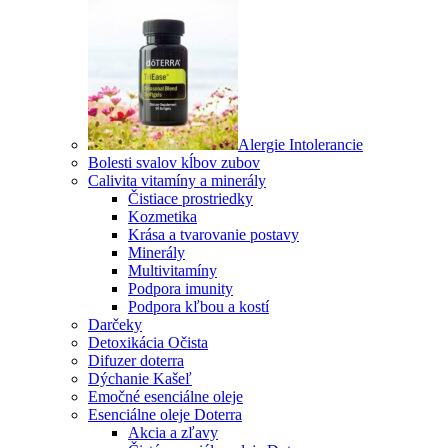
Alergie Intolerancie
Bolesti svalov kĺbov zubov
Calivita vitamíny a minerály
Čistiace prostriedky
Kozmetika
Krása a tvarovanie postavy
Minerály
Multivitamíny
Podpora imunity
Podpora kľbou a kostí
Darčeky
Detoxikácia Očista
Difuzer doterra
Dýchanie Kašeľ
Emočné esenciálne oleje
Esenciálne oleje Doterra
Akcia a zľavy