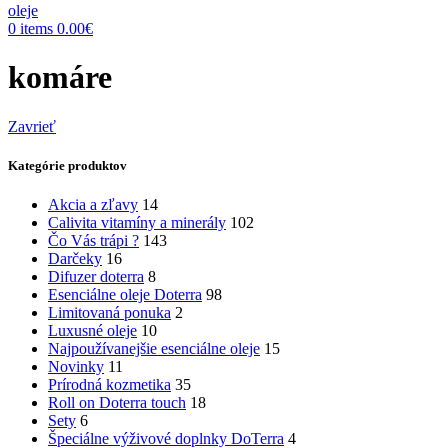
0
items
0.00
€
komáre
Zavrieť
Kategórie produktov
Akcia a zľavy
14
Calivita vitamíny a minerály
102
Čo Vás trápi ?
143
Darčeky
16
Difuzer doterra
8
Esenciálne oleje Doterra
98
Limitovaná ponuka
2
Luxusné oleje
10
Najpoužívanejšie esenciálne oleje
15
Novinky
11
Prírodná kozmetika
35
Roll on Doterra touch
18
Sety
6
Špeciálne výživové doplnky DoTerra
4