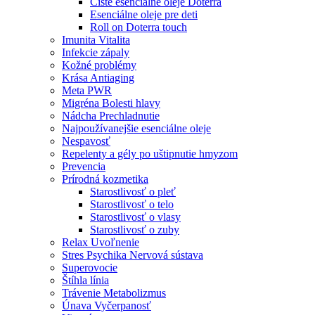
Čisté esenciálne oleje Doterra
Esenciálne oleje pre deti
Roll on Doterra touch
Imunita Vitalita
Infekcie zápaly
Kožné problémy
Krása Antiaging
Meta PWR
Migréna Bolesti hlavy
Nádcha Prechladnutie
Najpoužívanejšie esenciálne oleje
Nespavosť
Repelenty a gély po uštipnutie hmyzom
Prevencia
Prírodná kozmetika
Starostlivosť o pleť
Starostlivosť o telo
Starostlivosť o vlasy
Starostlivosť o zuby
Relax Uvoľnenie
Stres Psychika Nervová sústava
Superovocie
Štíhla línia
Trávenie Metabolizmus
Únava Vyčerpanosť