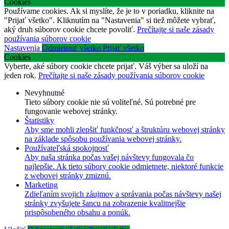
Cookies
Používame cookies. Ak si myslíte, že je to v poriadku, kliknite na
"Prijať všetko". Kliknutím na "Nastavenia" si tiež môžete vybrať,
aký druh súborov cookie chcete povoliť.
Prečítajte si naše zásady
používania súborov cookie
Nastavenia
Odmietnuť všetko
Prijať všetko
Cookies
Vyberte, aké súbory cookie chcete prijať. Váš výber sa uloží na
jeden rok.
Prečítajte si naše zásady používania súborov cookie
Nevyhnutné
Tieto súbory cookie nie sú voliteľné. Sú potrebné pre
fungovanie webovej stránky.
Štatistiky
Aby sme mohli zlepšiť funkčnosť a štruktúru webovej stránky
na základe spôsobu používania webovej stránky.
Používateľská spokojnosť
Aby naša stránka počas vašej návštevy fungovala čo
najlepšie. Ak tieto súbory cookie odmietnete, niektoré funkcie
z webovej stránky zmiznú.
Marketing
Zdieľaním svojich záujmov a správania počas návštevy našej
stránky zvyšujete šancu na zobrazenie kvalitnejšie
prispôsobeného obsahu a ponúk.