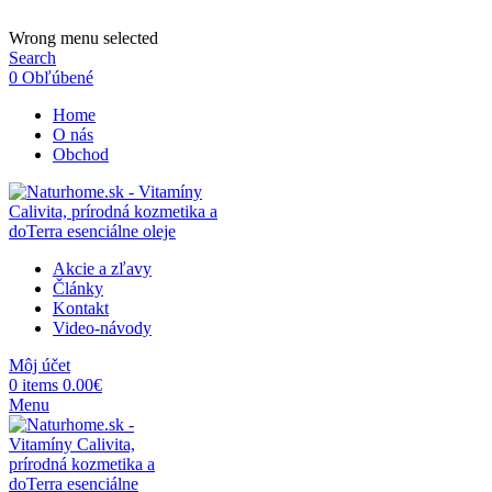
ADD ANYTHING HERE OR JUST REMOVE IT…
Wrong menu selected
Search
0
Obľúbené
Home
O nás
Obchod
Akcie a zľavy
Články
Kontakt
Video-návody
Môj účet
0
items
0.00
€
Menu