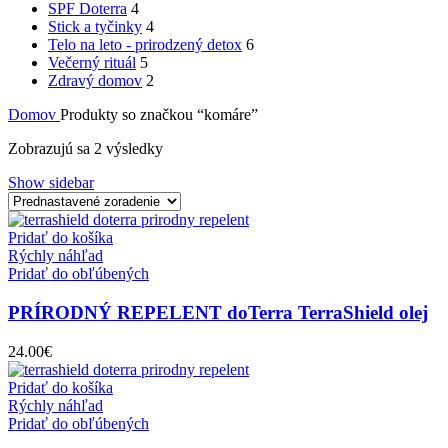
SPF Doterra
4
Stick a tyčinky
4
Telo na leto - prirodzený detox
6
Večerný rituál
5
Zdravý domov
2
Domov
Produkty so značkou “komáre”
Zobrazujú sa 2 výsledky
Show sidebar
Pridať do košíka
Rýchly náhľad
Pridať do obľúbených
PRÍRODNÝ REPELENT doTerra TerraShield olej
24.00
€
Pridať do košíka
Rýchly náhľad
Pridať do obľúbených