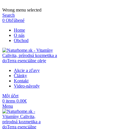
ADD ANYTHING HERE OR JUST REMOVE IT…
Wrong menu selected
Search
0
Obľúbené
Home
O nás
Obchod
Akcie a zľavy
Články
Kontakt
Video-návody
Môj účet
0
items
0.00
€
Menu