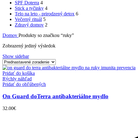
SPF Doterra
4
Stick a tyčinky
4
Telo na leto - prirodzený detox
6
Večerný rituál
5
Zdravý domov
2
Domov
Produkty so značkou “ruky”
Zobrazený jediný výsledok
Show sidebar
Pridať do košíka
Rýchly náhľad
Pridať do obľúbených
On Guard doTerra antibakteriálne mydlo
32.00
€