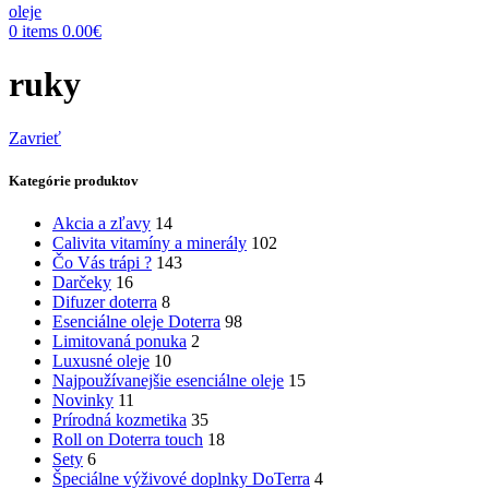
0
items
0.00
€
ruky
Zavrieť
Kategórie produktov
Akcia a zľavy
14
Calivita vitamíny a minerály
102
Čo Vás trápi ?
143
Darčeky
16
Difuzer doterra
8
Esenciálne oleje Doterra
98
Limitovaná ponuka
2
Luxusné oleje
10
Najpoužívanejšie esenciálne oleje
15
Novinky
11
Prírodná kozmetika
35
Roll on Doterra touch
18
Sety
6
Špeciálne výživové doplnky DoTerra
4