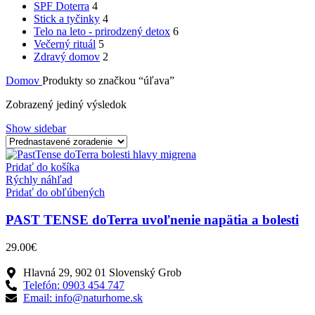
SPF Doterra
4
Stick a tyčinky
4
Telo na leto - prirodzený detox
6
Večerný rituál
5
Zdravý domov
2
Domov
Produkty so značkou “úľava”
Zobrazený jediný výsledok
Show sidebar
Pridať do košíka
Rýchly náhľad
Pridať do obľúbených
PAST TENSE doTerra uvoľnenie napätia a bolesti
29.00
€
Hlavná 29, 902 01 Slovenský Grob
Telefón: 0903 454 747
Email: info@naturhome.sk