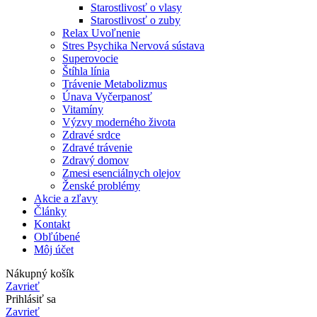
Starostlivosť o vlasy
Starostlivosť o zuby
Relax Uvoľnenie
Stres Psychika Nervová sústava
Superovocie
Štíhla línia
Trávenie Metabolizmus
Únava Vyčerpanosť
Vitamíny
Výzvy moderného života
Zdravé srdce
Zdravé trávenie
Zdravý domov
Zmesi esenciálnych olejov
Ženské problémy
Akcie a zľavy
Články
Kontakt
Obľúbené
Môj účet
Nákupný košík
Zavrieť
Prihlásiť sa
Zavrieť