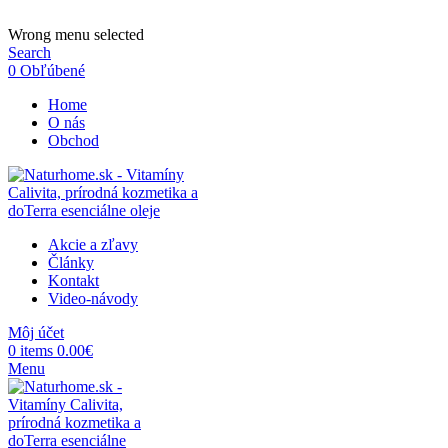
ADD ANYTHING HERE OR JUST REMOVE IT…
Wrong menu selected
Search
0
Obľúbené
Home
O nás
Obchod
Akcie a zľavy
Články
Kontakt
Video-návody
Môj účet
0
items
0.00
€
Menu