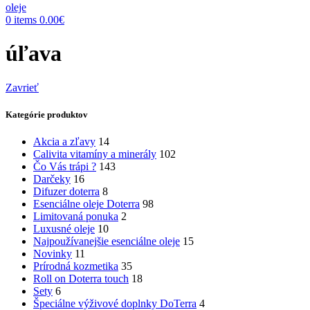
0
items
0.00
€
úľava
Zavrieť
Kategórie produktov
Akcia a zľavy
14
Calivita vitamíny a minerály
102
Čo Vás trápi ?
143
Darčeky
16
Difuzer doterra
8
Esenciálne oleje Doterra
98
Limitovaná ponuka
2
Luxusné oleje
10
Najpoužívanejšie esenciálne oleje
15
Novinky
11
Prírodná kozmetika
35
Roll on Doterra touch
18
Sety
6
Špeciálne výživové doplnky DoTerra
4