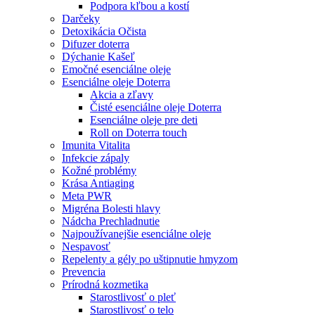
Podpora kľbou a kostí
Darčeky
Detoxikácia Očista
Difuzer doterra
Dýchanie Kašeľ
Emočné esenciálne oleje
Esenciálne oleje Doterra
Akcia a zľavy
Čisté esenciálne oleje Doterra
Esenciálne oleje pre deti
Roll on Doterra touch
Imunita Vitalita
Infekcie zápaly
Kožné problémy
Krása Antiaging
Meta PWR
Migréna Bolesti hlavy
Nádcha Prechladnutie
Najpoužívanejšie esenciálne oleje
Nespavosť
Repelenty a gély po uštipnutie hmyzom
Prevencia
Prírodná kozmetika
Starostlivosť o pleť
Starostlivosť o telo