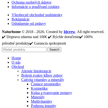
Ochrana osobných údajov
Informácie o používaní cookies
Všeobecné obchodné podmienky
Reklamácie
Odstúpenie od zmluvy
Naturhome
© 2018 - 2026. Created by
Idcrew
. All right reserved.
✔️ Doprava zdarma nad 100€ ✔️ Rýchle doručenie✔️ 100%
prírodné produkty✔️ Garancia spokojnosti
Search
Home
O nás
Obchod
Alergie Intolerancie
Bolesti svalov kĺbov zubov
Calivita vitamíny a minerály
Čistiace prostriedky
Kozmetika
Krása a tvarovanie postavy
Minerály
Multivitamíny
Podpora imunity