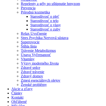
Repelenty a gély po uštipnutie hmyzom
Prevencia
Prírodná kozmetika
Starostlivosť o pleť
Starostlivosť o telo
Starostlivosť o vlasy
Starostlivosť o zuby
Relax Uvoľnenie
Stres Psychika Nervová sústava
Superovocie
Štíhla línia
Trávenie Metabolizmus
Únava Vyčerpanosť
Vitamíny
Výzvy moderného života
Zdravé srdce
Zdravé trávenie
Zdravý domov
Zmesi esenciálnych olejov
Ženské problémy
Akcie a zľavy
Články
Kontakt
Obľúbené
Môj účet