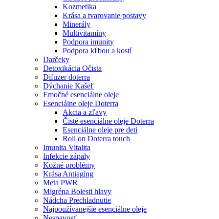
Kozmetika
Krása a tvarovanie postavy
Minerály
Multivitamíny
Podpora imunity
Podpora kľbou a kostí
Darčeky
Detoxikácia Očista
Difuzer doterra
Dýchanie Kašeľ
Emočné esenciálne oleje
Esenciálne oleje Doterra
Akcia a zľavy
Čisté esenciálne oleje Doterra
Esenciálne oleje pre deti
Roll on Doterra touch
Imunita Vitalita
Infekcie zápaly
Kožné problémy
Krása Antiaging
Meta PWR
Migréna Bolesti hlavy
Nádcha Prechladnutie
Najpoužívanejšie esenciálne oleje
Nespavosť