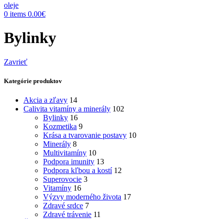
0
items
0.00
€
Bylinky
Zavrieť
Kategórie produktov
Akcia a zľavy
14
Calivita vitamíny a minerály
102
Bylinky
16
Kozmetika
9
Krása a tvarovanie postavy
10
Minerály
8
Multivitamíny
10
Podpora imunity
13
Podpora kľbou a kostí
12
Superovocie
3
Vitamíny
16
Výzvy moderného života
17
Zdravé srdce
7
Zdravé trávenie
11