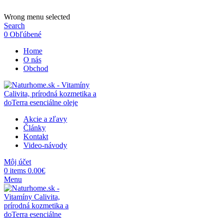
ADD ANYTHING HERE OR JUST REMOVE IT…
Wrong menu selected
Search
0
Obľúbené
Home
O nás
Obchod
Akcie a zľavy
Články
Kontakt
Video-návody
Môj účet
0
items
0.00
€
Menu