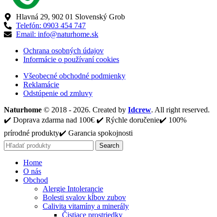
Hlavná 29, 902 01 Slovenský Grob
Telefón: 0903 454 747
Email: info@naturhome.sk
Ochrana osobných údajov
Informácie o používaní cookies
Všeobecné obchodné podmienky
Reklamácie
Odstúpenie od zmluvy
Naturhome
© 2018 - 2026. Created by
Idcrew
. All right reserved.
✔️ Doprava zdarma nad 100€ ✔️ Rýchle doručenie✔️ 100%
prírodné produkty✔️ Garancia spokojnosti
Search
Home
O nás
Obchod
Alergie Intolerancie
Bolesti svalov kĺbov zubov
Calivita vitamíny a minerály
Čistiace prostriedky