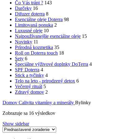
Čo Vás trápi ?
143
Darčeky
16
Difuzer doterra
8
Esenciálne oleje Doterra
98
Limitovaná ponuka
2
Luxusné oleje
10
Najpoužívanejšie esenciálne oleje
15
Novinky
11
Prírodná kozmetika
35
Roll on Doterra touch
18
Sety
6
Špeciálne výživové doplnky DoTerra
4
SPF Doterra
4
Stick a tyčinky
4
Telo na leto - prirodzený detox
6
Večerný rituál
5
Zdravý domov
2
Domov
Calivita vitamíny a minerály
Bylinky
Zobrazuje sa 16 výsledkov
Show sidebar