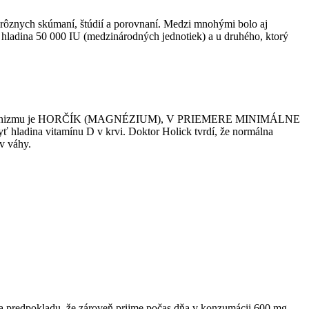
 rôznych skúmaní, štúdií a porovnaní. Medzi mnohými bolo aj
la hladina 50 000 IU (medzinárodných jednotiek) a u druhého, ktorý
anie do organizmu je HORČÍK (MAGNÉZIUM), V PRIEMERE MINIMÁLNE
adina vitamínu D v krvi. Doktor Holick tvrdí, že normálna
ov váhy.
za predpokladu, že zároveň prijme počas dňa v konzumácii 600 mg