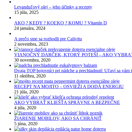
Levanduľový olej – jeho účinky a recepty
15 júla, 2025
AKO ? KEDY ? KOĽKO ? KOMU ? Vitamín D
24 januára, 2024
A prečo sme sa rozhodli pre Calivitu
2 novembra, 2023
VIANOČNÝ DARČEK, KTORÝ POTEŠÍ – AKO VYBRA
30 novembra, 2020
Dvaja TOP bojovníci pri nádche a prechladnutí: Uľaví sa vám 
11 októbra, 2020
RECEPT NA MOJITO – OSVIEŽI A DODÁ ENERGIU
21 júla, 2020
AKO VYBRAŤ KLIEŠŤA SPRÁVNE A BEZPEČNE
4 júla, 2020
ŽIARENIE MOBILOV, AKO SA CHRÁNIŤ
5 júna, 2020