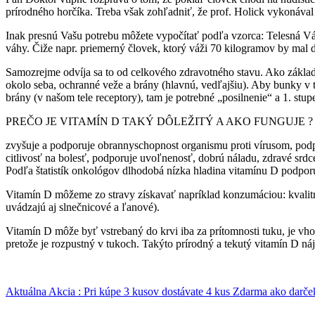
prírodného horčíka. Treba však zohľadniť, že prof. Holick vykonával
Inak presnú Vašu potrebu môžete vypočítať podľa vzorca: Telesná Vá
váhy. Čiže napr. priemerný človek, ktorý váži 70 kilogramov by mal
Samozrejme odvíja sa to od celkového zdravotného stavu. Ako zákla
okolo seba, ochranné veže a brány (hlavnú, vedľajšiu). Aby bunky v 
brány (v našom tele receptory), tam je potrebné „posilnenie“ a 1. st
PREČO JE VITAMÍN D TAKÝ DÔLEŽITÝ A AKO FUNGUJE ?
zvyšuje a podporuje obrannyschopnost organismu proti vírusom, podp
citlivosť na bolesť, podporuje uvoľnenosť, dobrú náladu, zdravé srd
Podľa štatistík onkológov dlhodobá nízka hladina vitamínu D podpor
Vitamín D môžeme zo stravy získavať napríklad konzumáciou: kvalitn
uvádzajú aj slnečnicové a ľanové).
Vitamín D môže byť vstrebaný do krvi iba za prítomnosti tuku, je v
pretože je rozpustný v tukoch. Takýto prírodný a tekutý vitamín D náj
Aktuálna Akcia : Pri kúpe 3 kusov dostávate 4 kus Zdarma ako darče