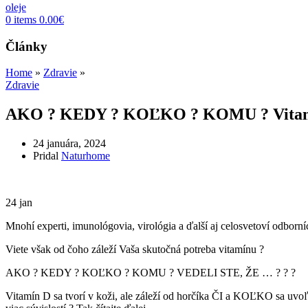
0
items
0.00
€
Články
Home
»
Zdravie
»
Zdravie
AKO ? KEDY ? KOĽKO ? KOMU ? Vita
24 januára, 2024
Pridal
Naturhome
24
jan
Mnohí experti, imunológovia, virológia a ďalší aj celosvetoví odborn
Viete však od čoho záleží Vaša skutočná potreba vitamínu ?
AKO ? KEDY ? KOĽKO ? KOMU ? VEDELI STE, ŽE … ? ? ?
Vitamín D sa tvorí v koži, ale záleží od horčíka ČI a KOĽKO sa uvoľ