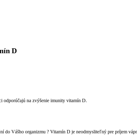
mín D
íci odporúčajú na zvýšenie imunity vitamín D.
ní do Vášho organizmu ? Vitamín D je neodmysliteľný pre príjem vápni