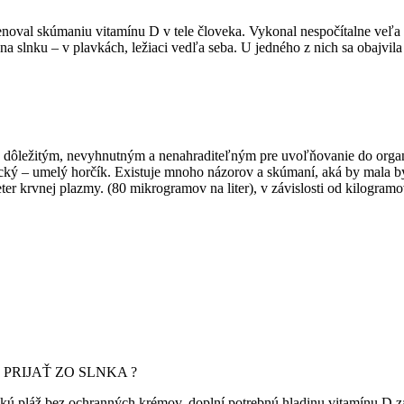
venoval skúmaniu vitamínu D v tele človeka. Vykonal nespočítalne veľa
s na slnku – v plavkách, ležiaci vedľa seba. U jedného z nich sa obajvi
koži, ale dôležitým, nevyhnutným a nenahraditeľným pre uvoľňov
elý horčík. Existuje mnoho názorov a skúmaní, aká by mala byť hl
ter krvnej plazmy. (80 mikrogramov na liter), v závislosti od kilogram
PRIJAŤ ZO SLNKA ?
ickú pláž bez ochranných krémov, doplní potrebnú hladinu vitamínu D 