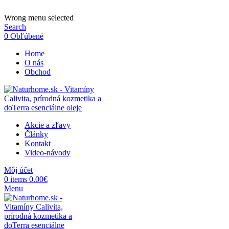
ADD ANYTHING HERE OR JUST REMOVE IT…
Wrong menu selected
Search
0
Obľúbené
Home
O nás
Obchod
Akcie a zľavy
Články
Kontakt
Video-návody
Môj účet
0
items
0.00
€
Menu