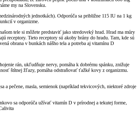
o máme my na Slovensku.
medzinárodných jednotkách). Odporúča sa približne 115 IU na 1 kg
funkcií v organizme.
ašom tele si môžete predstaviť jako stredoveký hrad. Hrad ma múry
ajú receptory. Tieto receptory sú akoby brány do hradu. Tam, kde sú
ravená obrana v bunkách nášho tela a potreba aj vitamínu D
 hojenie rán, ukľudňuje nervy, pomáha k dobrému spánku, znižuje
innosť štítnej žľazy, pomáha odstraňovať ťažké kovy z organizmu.
a a pečene, masla, semienok (napríklad tekvicových, niektoré zdroje
kovo sa odporúča užívať vitamín D v prírodnej a tekutej forme,
alivita