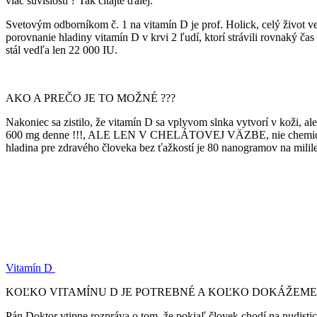
viac súvislostí ? Tak čítajte ďalej.
Svetovým odborníkom č. 1 na vitamín D je prof. Holick, celý život 
porovnanie hladiny vitamín D v krvi 2 ľudí, ktorí strávili rovnaký ča
stál vedľa len 22 000 IU.
AKO A PREČO JE TO MOŽNÉ ???
Nakoniec sa zistilo, že vitamín D sa vplyvom slnka vytvorí v 
600 mg denne !!!, ALE LEN V CHELÁTOVEJ VÄZBE, nie chemický – um
hladina pre zdravého človeka bez ťažkostí je 80 nanogramov na milile
Vitamín D
KOĽKO VITAMÍNU D JE POTREBNÉ A KOĽKO DOKÁŽEME 
Pán Doktor vtipne rozpráva o tom, že pokiaľ človek chodí na nudist