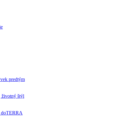
ie
ľvek predtým
 životný štýl
 od doTERRA