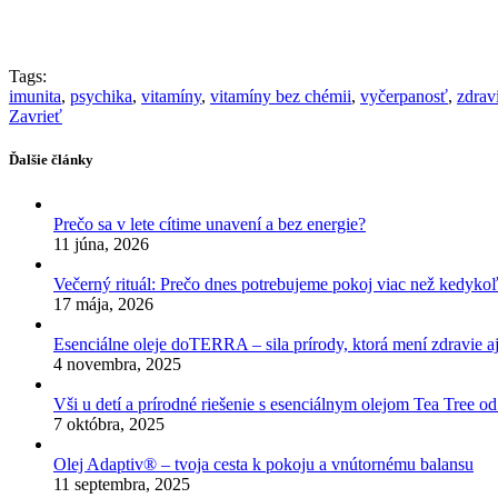
Tags:
imunita
,
psychika
,
vitamíny
,
vitamíny bez chémii
,
vyčerpanosť
,
zdrav
Zavrieť
Ďalšie články
Prečo sa v lete cítime unavení a bez energie?
11 júna, 2026
Večerný rituál: Prečo dnes potrebujeme pokoj viac než kedyko
17 mája, 2026
Esenciálne oleje doTERRA – sila prírody, ktorá mení zdravie aj
4 novembra, 2025
Vši u detí a prírodné riešenie s esenciálnym olejom Tea Tree
7 októbra, 2025
Olej Adaptiv® – tvoja cesta k pokoju a vnútornému balansu
11 septembra, 2025