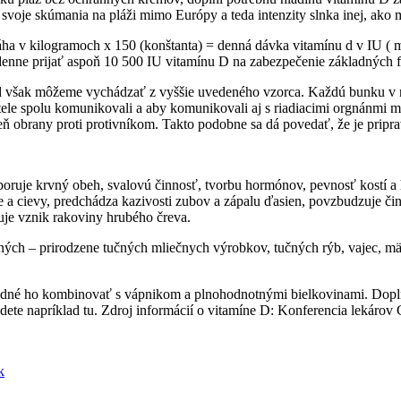
 svoje skúmania na pláži mimo Európy a teda intenzity slnka inej, ak
ha v kilogramoch x 150 (konštanta) = denná dávka vitamínu d v IU ( 
 denne prijať aspoň 10 500 IU vitamínu D na zabezpečenie základných 
d však môžeme vychádzať z vyššie uvedeného vzorca. Každú bunku v n
tele spolu komunikovali a aby komunikovali aj s riadiacimi orgnánmi m
upeň obrany proti protivníkom. Takto podobne sa dá povedať, že je prip
oruje krvný obeh, svalovú činnosť, tvorbu hormónov, pevnosť kostí a
ce a cievy, predchádza kazivosti zubov a zápalu ďasien, povzbudzuje č
uje vznik rakoviny hrubého čreva.
ých – prirodzene tučných mliečnych výrobkov, tučných rýb, vajec, mäs
hodné ho kombinovať s vápnikom a plnohodnotnými bielkovinami. Dopln
dete napríklad tu. Zdroj informácií o vitamíne D: Konferencia lekárov C
k